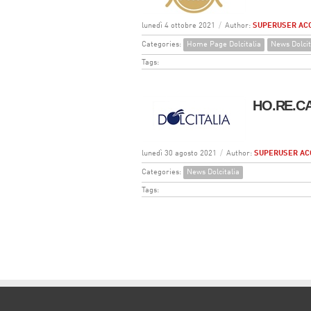
lunedì 4 ottobre 2021
/
Author:
SUPERUSER AC
Categories:
Home Page Dolcitalia
News Dolcit
Tags:
HO.RE.CA
lunedì 30 agosto 2021
/
Author:
SUPERUSER AC
Categories:
News Dolcitalia
Tags: