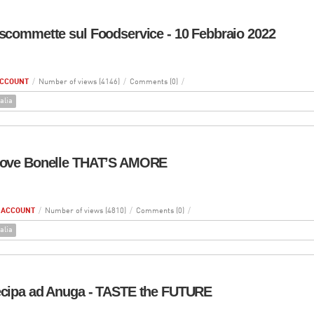
 scommette sul Foodservice - 10 Febbraio 2022
ACCOUNT
/
Number of views (4146)
/
Comments (0)
/
alia
nuove Bonelle THAT’S AMORE
 ACCOUNT
/
Number of views (4810)
/
Comments (0)
/
alia
ecipa ad Anuga - TASTE the FUTURE