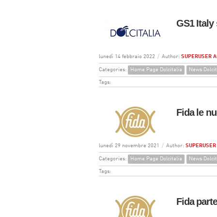
GS1 Italy
lunedì 14 febbraio 2022
/
Author:
SUPERUSER 
Categories:
Home Page Dolcitalia
News Dolcit
Tags:
Fida le 
lunedì 29 novembre 2021
/
Author:
SUPERUSER
Categories:
Home Page Dolcitalia
News Dolcit
Tags:
Fida part