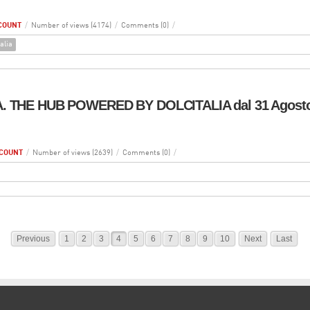
COUNT
/
Number of views (4174)
/
Comments (0)
/
alia
. THE HUB POWERED BY DOLCITALIA dal 31 Agosto 
COUNT
/
Number of views (2639)
/
Comments (0)
/
Previous
1
2
3
4
5
6
7
8
9
10
Next
Last