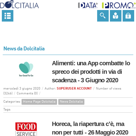
News da Dolcitalia
Alimenti: una App combatte lo
spreco dei prodotti in via di
scadenza - 3 Giugno 2020
mercoledì 3 giugno 2020
/
Author:
SUPERUSER ACCOUNT
/
Number of views
(3246)
/
Comments (0)
/
Categories:
Home Page Dolcitalia
News Dolcitalia
Tags:
Horeca, la riapertura c’è, ma
non per tutti - 26 Maggio 2020