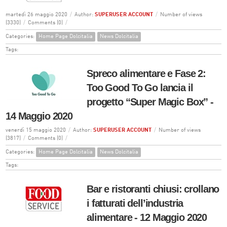
martedì 26 maggio 2020
/
Author:
SUPERUSER ACCOUNT
/
Number of views
(3330)
/
Comments (0)
/
Categories:
Home Page Dolcitalia
News Dolcitalia
Tags:
Spreco alimentare e Fase 2:
Too Good To Go lancia il
progetto “Super Magic Box” -
14 Maggio 2020
venerdì 15 maggio 2020
/
Author:
SUPERUSER ACCOUNT
/
Number of views
(3817)
/
Comments (0)
/
Categories:
Home Page Dolcitalia
News Dolcitalia
Tags:
Bar e ristoranti chiusi: crollano
i fatturati dell’industria
alimentare - 12 Maggio 2020