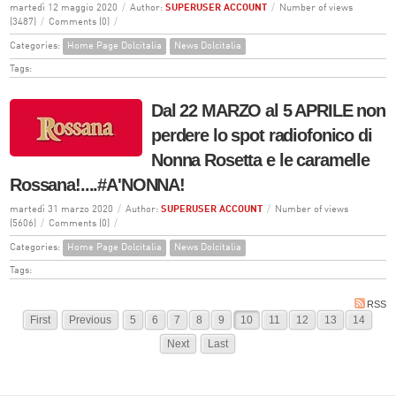
martedì 12 maggio 2020
/
Author:
SUPERUSER ACCOUNT
/
Number of views
(3487)
/
Comments (0)
/
Categories:
Home Page Dolcitalia
News Dolcitalia
Tags:
Dal 22 MARZO al 5 APRILE non
perdere lo spot radiofonico di
Nonna Rosetta e le caramelle
Rossana!....#A'NONNA!
martedì 31 marzo 2020
/
Author:
SUPERUSER ACCOUNT
/
Number of views
(5606)
/
Comments (0)
/
Categories:
Home Page Dolcitalia
News Dolcitalia
Tags:
RSS
First
Previous
5
6
7
8
9
10
11
12
13
14
Next
Last