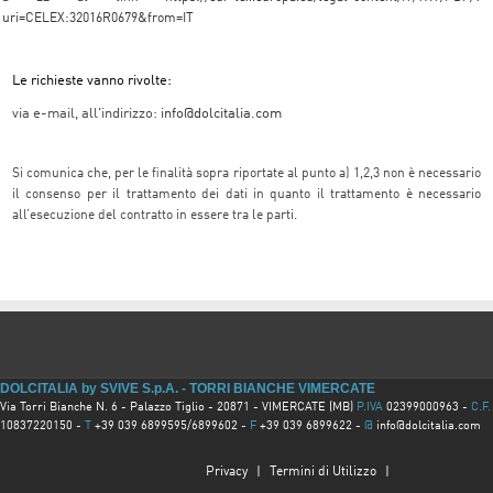
uri=CELEX:32016R0679&from=IT
Le richieste vanno rivolte:
via e-mail, all'indirizzo:
info@dolcitalia.com
Si comunica che, per le finalità sopra riportate al punto a) 1,2,3 non è necessario
il consenso per il trattamento dei dati in quanto il trattamento è necessario
all’esecuzione del contratto in essere tra le parti.
DOLCITALIA by SVIVE S.p.A. - TORRI BIANCHE VIMERCATE
Via Torri Bianche N. 6 - Palazzo Tiglio - 20871 - VIMERCATE (MB)
P.IVA
02399000963 -
C.F.
10837220150 -
T
+39 039 6899595/6899602 -
F
+39 039 6899622 -
@
info@dolcitalia.com
Privacy
|
Termini di Utilizzo
|