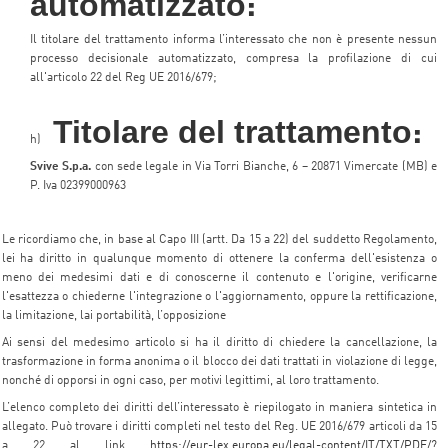
automatizzato
:
Il titolare del trattamento informa l’interessato che non è presente nessun
processo decisionale automatizzato, compresa la profilazione di cui
all'articolo 22 del Reg UE 2016/679;
Titolare del trattamento
:
h)
Svive S.p.a.
con sede legale in Via Torri Bianche, 6 – 20871 Vimercate (MB) e
P. Iva 02399000963
Le ricordiamo che, in base al Capo III (artt. Da 15 a 22) del suddetto Regolamento,
lei ha diritto in qualunque momento di ottenere la conferma dell'esistenza o
meno dei medesimi dati e di conoscerne il contenuto e l'origine, verificarne
l'esattezza o chiederne l'integrazione o l'aggiornamento, oppure la rettificazione,
la limitazione, lai portabilità, l’opposizione
Ai sensi del medesimo articolo si ha il diritto di chiedere la cancellazione, la
trasformazione in forma anonima o il blocco dei dati trattati in violazione di legge,
nonché di opporsi in ogni caso, per motivi legittimi, al loro trattamento.
L’elenco completo dei diritti dell’interessato è riepilogato in maniera sintetica in
allegato. Può trovare i diritti completi nel testo del Reg. UE 2016/679 articoli da 15
a 22 al link
https://eur-lex.europa.eu/legal-content/IT/TXT/PDF/?