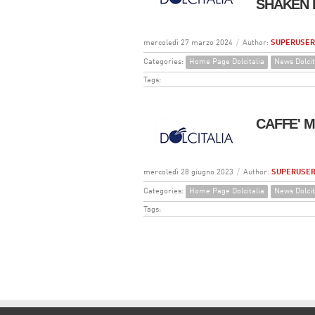
SHAKEN
mercoledì 27 marzo 2024
/
Author:
SUPERUSER
Categories:
Home Page Dolcitalia
News Dolcit
Tags:
CAFFE' MO
mercoledì 28 giugno 2023
/
Author:
SUPERUSER
Categories:
Home Page Dolcitalia
News Dolcit
Tags: