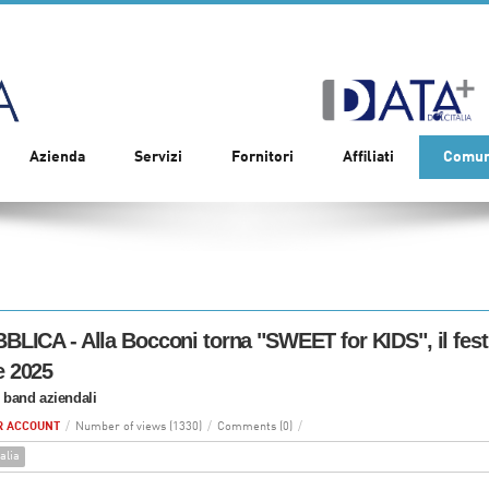
Azienda
Servizi
Fornitori
Affiliati
Comun
LICA - Alla Bocconi torna "SWEET for KIDS", il festiv
 2025
le band aziendali
R ACCOUNT
/
Number of views (1330)
/
Comments (0)
/
alia