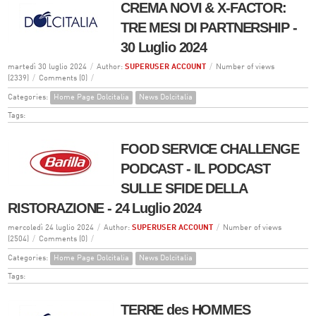
CREMA NOVI & X-FACTOR:
TRE MESI DI PARTNERSHIP -
30 Luglio 2024
martedì 30 luglio 2024
/
Author:
SUPERUSER ACCOUNT
/
Number of views
(2339)
/
Comments (0)
/
Categories:
Home Page Dolcitalia
News Dolcitalia
Tags:
FOOD SERVICE CHALLENGE
PODCAST - IL PODCAST
SULLE SFIDE DELLA
RISTORAZIONE - 24 Luglio 2024
mercoledì 24 luglio 2024
/
Author:
SUPERUSER ACCOUNT
/
Number of views
(2504)
/
Comments (0)
/
Categories:
Home Page Dolcitalia
News Dolcitalia
Tags:
TERRE des HOMMES