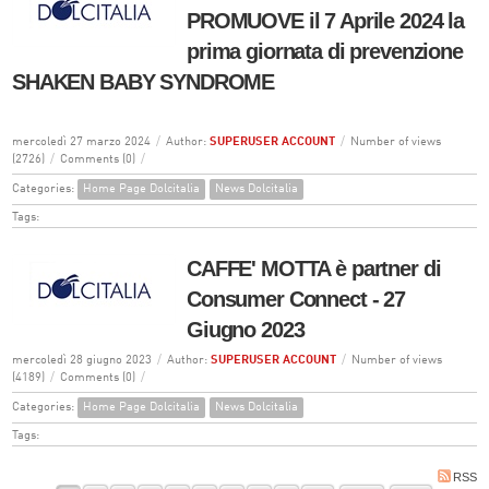
PROMUOVE il 7 Aprile 2024 la
prima giornata di prevenzione
SHAKEN BABY SYNDROME
mercoledì 27 marzo 2024
/
Author:
SUPERUSER ACCOUNT
/
Number of views
(2726)
/
Comments (0)
/
Categories:
Home Page Dolcitalia
News Dolcitalia
Tags:
CAFFE' MOTTA è partner di
Consumer Connect - 27
Giugno 2023
mercoledì 28 giugno 2023
/
Author:
SUPERUSER ACCOUNT
/
Number of views
(4189)
/
Comments (0)
/
Categories:
Home Page Dolcitalia
News Dolcitalia
Tags:
RSS