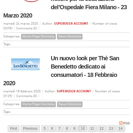
del’Ospedale Fiera Milano - 23
Marzo 2020
martedì 24 marzo 2020
/
Author:
SUPERUSER ACCOUNT
/
Number of views
(3378)
/
Comments (0)
/
Categories:
Home Page Dolcitalia
News Dolcitalia
Tags:
Un nuovo look per Thè San
Benedetto dedicato ai
consumatori - 18 Febbraio
2020
martedì 18 febbraio 2020
/
Author:
SUPERUSER ACCOUNT
/
Number of views
(3129)
/
Comments (0)
/
Categories:
Home Page Dolcitalia
News Dolcitalia
Tags:
RSS
First
Previous
5
6
7
8
9
10
11
12
13
14