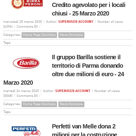
Credito agevolato per i locali
chiusi - 25 Marzo 2020
mercoledì 25 marzo 2020
/
Author:
SUPERUSER ACCOUNT
/
Number of views
(4396)
/
Comments (0)
/
Categories:
Home Page Dolcitalia
News Dolcitalia
Tags:
Il gruppo Barilla sostiene il
territorio di Parma donando
oltre due milioni di euro - 24
Marzo 2020
martedì 24 marzo 2020
/
Author:
SUPERUSER ACCOUNT
/
Number of views
(3068)
/
Comments (0)
/
Categories:
Home Page Dolcitalia
News Dolcitalia
Tags:
Perfetti van Melle dona 2
milioni per la costruzione