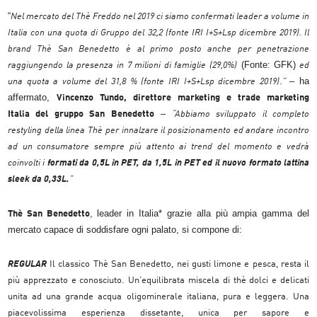
“
Nel mercato del
Thè Freddo
nel 2019 ci siamo confermati leader a volume in
Italia con una quota di Gruppo del 32,2
(fonte IRI I+S+Lsp dicembre 2019).
Il
brand Thè San Benedetto è al primo posto anche per penetrazione
(Fonte: GFK)
raggiungendo la presenza in 7 milioni di famiglie (29,0%)
ed
.
– ha
una quota a volume del 31,8 % (
fonte IRI I+S+Lsp dicembre 2019)
”
affermato,
Vincenzo Tundo, direttore marketing e trade marketing
–
Italia del gruppo San Benedetto
“Abbiamo sviluppato il completo
restyling della linea Thè per innalzare il posizionamento ed andare incontro
ad un consumatore sempre più attento ai trend del momento e vedrà
coinvolti i
formati da 0,5L in PET, da 1,5L in PET ed il nuovo formato lattina
sleek da 0,33L.
”
, leader in Italia* grazie alla più ampia gamma del
Thè San Benedetto
mercato capace di soddisfare ogni palato, si compone di:
REGULAR
Il classico Thè San Benedetto, nei gusti limone e pesca, resta il
più apprezzato e conosciuto. Un’equilibrata miscela di thè dolci e delicati
unita ad una grande acqua oligominerale italiana, pura e leggera. Una
piacevolissima esperienza dissetante, unica per sapore e