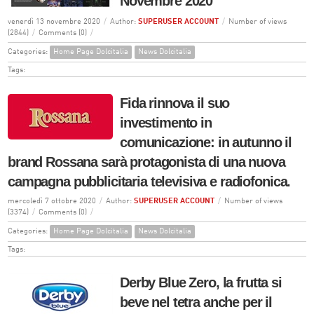
Novembre 2020
venerdì 13 novembre 2020
/
Author:
SUPERUSER ACCOUNT
/
Number of views
(2844)
/
Comments (0)
/
Categories:
Home Page Dolcitalia
News Dolcitalia
Tags:
Fida rinnova il suo
investimento in
comunicazione: in autunno il
brand Rossana sarà protagonista di una nuova
campagna pubblicitaria televisiva e radiofonica.
mercoledì 7 ottobre 2020
/
Author:
SUPERUSER ACCOUNT
/
Number of views
(3374)
/
Comments (0)
/
Categories:
Home Page Dolcitalia
News Dolcitalia
Tags:
Derby Blue Zero, la frutta si
beve nel tetra anche per il