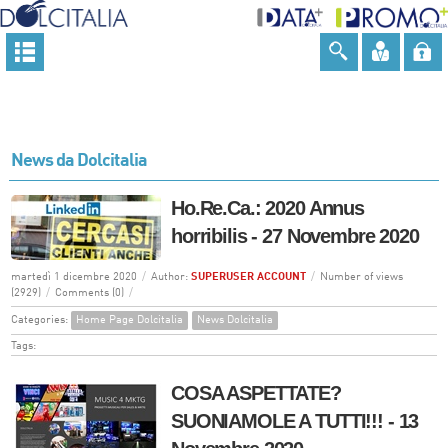
News da Dolcitalia
Ho.Re.Ca.: 2020 Annus
horribilis - 27 Novembre 2020
martedì 1 dicembre 2020
/
Author:
SUPERUSER ACCOUNT
/
Number of views
(2929)
/
Comments (0)
/
Categories:
Home Page Dolcitalia
News Dolcitalia
Tags:
COSA ASPETTATE?
SUONIAMOLE A TUTTI!!! - 13