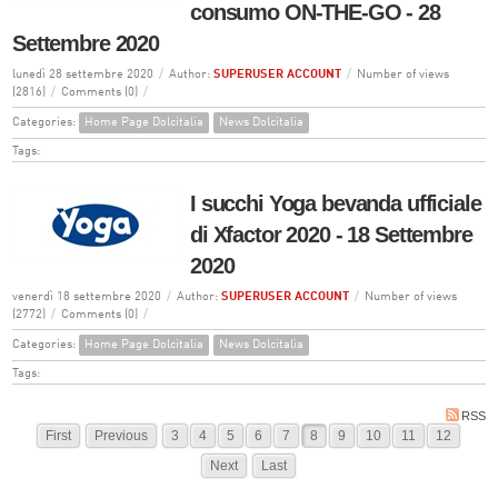
consumo ON-THE-GO - 28
Settembre 2020
lunedì 28 settembre 2020
/
Author:
SUPERUSER ACCOUNT
/
Number of views
(2816)
/
Comments (0)
/
Categories:
Home Page Dolcitalia
News Dolcitalia
Tags:
I succhi Yoga bevanda ufficiale
di Xfactor 2020 - 18 Settembre
2020
venerdì 18 settembre 2020
/
Author:
SUPERUSER ACCOUNT
/
Number of views
(2772)
/
Comments (0)
/
Categories:
Home Page Dolcitalia
News Dolcitalia
Tags:
RSS
First
Previous
3
4
5
6
7
8
9
10
11
12
Next
Last