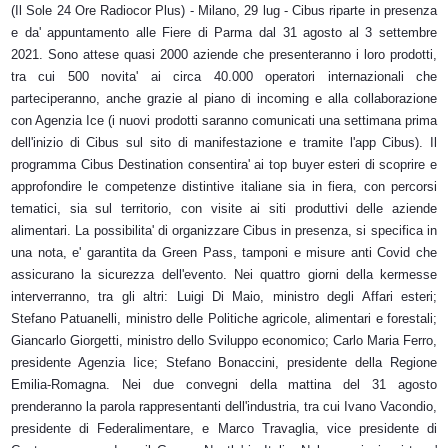
(Il Sole 24 Ore Radiocor Plus) - Milano, 29 lug - Cibus riparte in presenza
e da' appuntamento alle Fiere di Parma dal 31 agosto al 3 settembre
2021. Sono attese quasi 2000 aziende che presenteranno i loro prodotti,
tra cui 500 novita' ai circa 40.000 operatori internazionali che
parteciperanno, anche grazie al piano di incoming e alla collaborazione
con Agenzia Ice (i nuovi prodotti saranno comunicati una settimana prima
dell'inizio di Cibus sul sito di manifestazione e tramite l'app Cibus). Il
programma Cibus Destination consentira' ai top buyer esteri di scoprire e
approfondire le competenze distintive italiane sia in fiera, con percorsi
tematici, sia sul territorio, con visite ai siti produttivi delle aziende
alimentari. La possibilita' di organizzare Cibus in presenza, si specifica in
una nota, e' garantita da Green Pass, tamponi e misure anti Covid che
assicurano la sicurezza dell'evento. Nei quattro giorni della kermesse
interverranno, tra gli altri: Luigi Di Maio, ministro degli Affari esteri;
Stefano Patuanelli, ministro delle Politiche agricole, alimentari e forestali;
Giancarlo Giorgetti, ministro dello Sviluppo economico; Carlo Maria Ferro,
presidente Agenzia Iice; Stefano Bonaccini, presidente della Regione
Emilia-Romagna. Nei due convegni della mattina del 31 agosto
prenderanno la parola rappresentanti dell'industria, tra cui Ivano Vacondio,
presidente di Federalimentare, e Marco Travaglia, vice presidente di