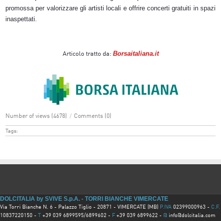
promossa per valorizzare gli artisti locali e offrire concerti gratuiti in spazi
inaspettati.
Borsaitaliana.it
Articolo tratto da:
Number of views (4678)
/
Comments (0)
Tags:
DOLCITALIA by SVIVE S.p.A. - TORRI BIANCHE VIMERCATE
Via Torri Bianche N. 6 - Palazzo Tiglio - 20871 - VIMERCATE (MB)
P.IVA
02399000963 -
C.F.
10837220150 -
T
+39 039 6899595/6899602 -
F
+39 039 6899622 -
@
info@dolcitalia.com