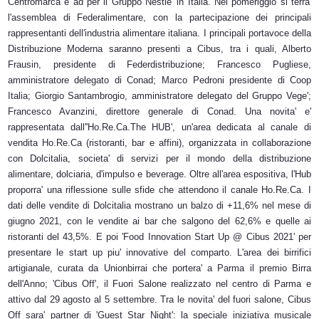
Centromarca e ad per il Gruppo Nestle' in Italia. Nel pomeriggio si terra'
l'assemblea di Federalimentare, con la partecipazione dei principali
rappresentanti dell'industria alimentare italiana. I principali portavoce della
Distribuzione Moderna saranno presenti a Cibus, tra i quali, Alberto
Frausin, presidente di Federdistribuzione; Francesco Pugliese,
amministratore delegato di Conad; Marco Pedroni presidente di Coop
Italia; Giorgio Santambrogio, amministratore delegato del Gruppo Vege';
Francesco Avanzini, direttore generale di Conad. Una novita' e'
rappresentata dall''Ho.Re.Ca.The HUB', un'area dedicata al canale di
vendita Ho.Re.Ca (ristoranti, bar e affini), organizzata in collaborazione
con Dolcitalia, societa' di servizi per il mondo della distribuzione
alimentare, dolciaria, d'impulso e beverage. Oltre all'area espositiva, l'Hub
proporra' una riflessione sulle sfide che attendono il canale Ho.Re.Ca. I
dati delle vendite di Dolcitalia mostrano un balzo di +11,6% nel mese di
giugno 2021, con le vendite ai bar che salgono del 62,6% e quelle ai
ristoranti del 43,5%. E poi 'Food Innovation Start Up @ Cibus 2021' per
presentare le start up piu' innovative del comparto. L'area dei birrifici
artigianale, curata da Unionbirrai che portera' a Parma il premio Birra
dell'Anno; 'Cibus Off', il Fuori Salone realizzato nel centro di Parma e
attivo dal 29 agosto al 5 settembre. Tra le novita' del fuori salone, Cibus
Off sara' partner di 'Guest Star Night': la speciale iniziativa musicale