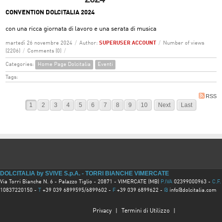
CONVENTION DOLCITALIA 2024
con una ricca giornata di lavoro e una serata di musica
martedì 26 novembre 2024
/
Author:
SUPERUSER ACCOUNT
/
Number of views
(2206)
/
Comments (0)
/
Categories:
Home Page Dolcitalia
Eventi
Tags:
RSS
1
2
3
4
5
6
7
8
9
10
Next
Last
DOLCITALIA by SVIVE S.p.A. - TORRI BIANCHE VIMERCATE
Via Torri Bianche N. 6 - Palazzo Tiglio - 20871 - VIMERCATE (MB)
P.IVA
02399000963 -
C.F.
10837220150 -
T
+39 039 6899595/6899602 -
F
+39 039 6899622 -
@
info@dolcitalia.com
Privacy
|
Termini di Utilizzo
|