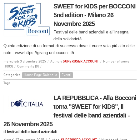
SWEET for KIDS per BOCCONI
5nd edition - Milano 26
Novembre 2025
Festival delle band aziendali e all’insegna
della solidarietà
Quinta edizione di un format di successo dove il cuore vola più alto delle
note - www.https://giving.unibocconi.it/i
mercoledì 3 dicembre 2025
/
Author:
SUPERUSER ACCOUNT
/
Number of views
(1003)
/
Comments (0)
/
Categories:
Home Page Dolcitalia
Eventi
Tags:
LA REPUBBLICA - Alla Bocconi
torna "SWEET for KIDS", il
festival delle band aziendali -
26 Novembre 2025
il festival delle band aziendali