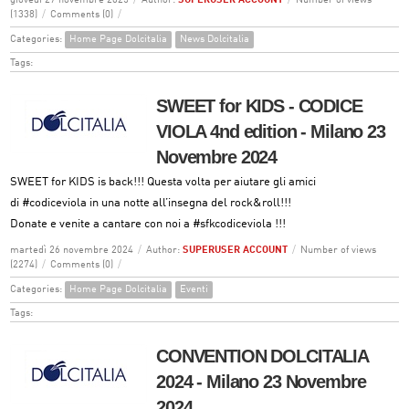
giovedì 27 novembre 2025
/
Author:
SUPERUSER ACCOUNT
/
Number of views
(1338)
/
Comments (0)
/
Categories:
Home Page Dolcitalia
News Dolcitalia
Tags:
SWEET for KIDS - CODICE
VIOLA 4nd edition - Milano 23
Novembre 2024
SWEET for KIDS is back!!! Questa volta per aiutare gli amici
di
#codiceviola
in una notte all’insegna del rock&roll!!!
Donate e venite a cantare con noi a
#sfkcodiceviola
!!!
martedì 26 novembre 2024
/
Author:
SUPERUSER ACCOUNT
/
Number of views
(2274)
/
Comments (0)
/
Categories:
Home Page Dolcitalia
Eventi
Tags:
CONVENTION DOLCITALIA
2024 - Milano 23 Novembre
2024