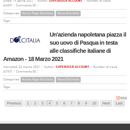
lunedì 19 aprile 2021
/
Author:
SUPERUSER ACCOUNT
/
Number of views
(4409)
/
Comments (0)
/
Categories:
Home Page Dolcitalia
News Dolcitalia
Tags:
Un'azienda napoletana piazza il
suo uovo di Pasqua in testa
alle classifiche italiane di
Amazon - 18 Marzo 2021
mercoledì 24 marzo 2021
/
Author:
SUPERUSER ACCOUNT
/
Number of views
(4767)
/
Comments (0)
/
Categories:
Home Page Dolcitalia
News Dolcitalia
Tags:
RSS
Previous
1
2
3
4
5
6
7
8
9
10
Next
Last