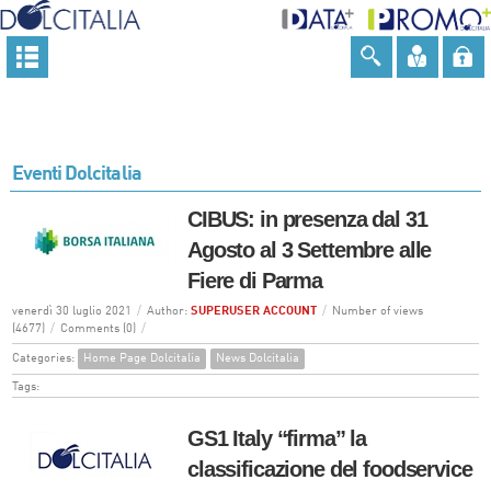
Eventi Dolcitalia
CIBUS: in presenza dal 31
Agosto al 3 Settembre alle
Fiere di Parma
venerdì 30 luglio 2021
/
Author:
SUPERUSER ACCOUNT
/
Number of views
(4677)
/
Comments (0)
/
Categories:
Home Page Dolcitalia
News Dolcitalia
Tags:
GS1 Italy “firma” la
classificazione del foodservice