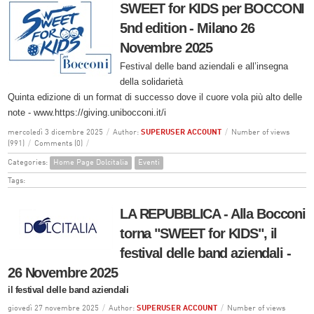
SWEET for KIDS per BOCCONI
5nd edition - Milano 26
Novembre 2025
Festival delle band aziendali e all’insegna
della solidarietà
Quinta edizione di un format di successo dove il cuore vola più alto delle
note - www.https://giving.unibocconi.it/i
mercoledì 3 dicembre 2025
/
Author:
SUPERUSER ACCOUNT
/
Number of views
(991)
/
Comments (0)
/
Categories:
Home Page Dolcitalia
Eventi
Tags:
LA REPUBBLICA - Alla Bocconi
torna "SWEET for KIDS", il
festival delle band aziendali -
26 Novembre 2025
il festival delle band aziendali
giovedì 27 novembre 2025
/
Author:
SUPERUSER ACCOUNT
/
Number of views