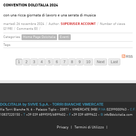
CONVENTION DOLCITALIA 2024
con una ricca giornata di lavoro e una serata di musica
martedì 26 novembre 2024
/
Author:
SUPERUSER ACCOUNT
/
Number of views
(2198)
/
Comments (0)
/
Categories:
Home Page Dolcitalia
Eventi
Tags:
RSS
1
2
3
4
5
6
7
8
9
10
Next
Last
DOLCITALIA by SVIVE S.p.A. - TORRI BIANCHE VIMERCATE
Via Torri Bianche N. 6 - Palazzo Tiglio - 20871 - VIMERCATE (MB)
P.IVA
02399000963 -
C.F.
10837220150 -
T
+39 039 6899595/6899602 -
F
+39 039 6899622 -
@
info@dolcitalia.com
Privacy
|
Termini di Utilizzo
|