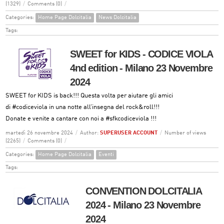
(1329)
/
Comments (0)
/
Categories:
Home Page Dolcitalia
News Dolcitalia
Tags:
SWEET for KIDS - CODICE VIOLA
4nd edition - Milano 23 Novembre
2024
SWEET for KIDS is back!!! Questa volta per aiutare gli amici
di
#codiceviola
in una notte all’insegna del rock&roll!!!
Donate e venite a cantare con noi a
#sfkcodiceviola
!!!
martedì 26 novembre 2024
/
Author:
SUPERUSER ACCOUNT
/
Number of views
(2265)
/
Comments (0)
/
Categories:
Home Page Dolcitalia
Eventi
Tags:
CONVENTION DOLCITALIA
2024 - Milano 23 Novembre
2024