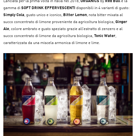
Lanciata per la prima volta in Italia nel 2018,
ORGANICS
by
Red Bull
è la
gamma di
SOFT DRINK EFFERVESCENTI
disponibili in 4 varianti di gusto:
Simply Cola
, gusto unico e iconico,
Bitter Lemon
, nota bitter mixata al
succo concentrato di limone proveniente da agricoltura biologica,
Ginger
Ale
, colore ambrato e gusto speziato grazie all’estratto di zenzero e al
succo concentrato di limone da agricoltura biologica,
Tonic Water
,
caratterizzata da una miscela armonica di limone e lime.